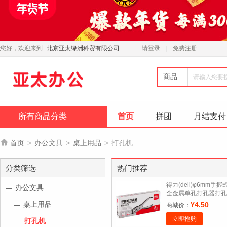
您好，欢迎来到
北京亚太绿洲科贸有限公司
请登录
免费注册
商品
所有商品分类
首页
拼团
月结支付

首页
>
办公文具
>
桌上用品
>
打孔机
分类筛选
热门推荐
得力(deli)φ6mm手握
办公文具
全金属单孔打孔器打孔
机银色 0114
桌上用品
¥4.50
商城价：
立即抢购
打孔机