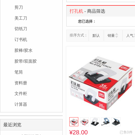
剪刀
打孔机
- 商品筛选
美工刀
您已选择：
切纸刀
排序方式：
默认
销量
人气
订书机
胶棒/胶水
胶带/双面胶
笔筒
资料册
文件柜
计算器
最近浏览
¥28.00
已售0件