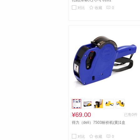
孔机(带标尺) 小号 0101


对比
收藏
0
¥69.00
已售0件
得力（deli）7503标价机(黄)1盒


对比
收藏
0