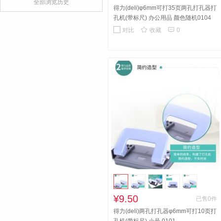
全部浏览历史
得力(deli)φ6mm可打35页两孔打孔器打
孔机(带标尺) 办公用品 颜色随机0104


对比
收藏
0
¥9.50
已售0件
得力(deli)两孔打孔器φ6mm可打10页打