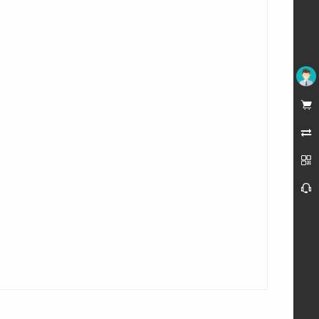
未登录



