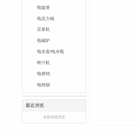
电饭煲
电压力锅
豆浆机
电磁炉
电水壶/电水瓶
榨汁机
电饼铛
电炖锅
最近浏览
全部浏览历史