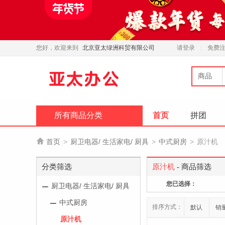
您好，欢迎来到
北京亚太绿洲科贸有限公司
请登录
免费
商品
所有商品分类
首页
拼团

首页
>
厨卫电器/ 生活家电/ 厨具
>
中式厨房
>
原汁机
分类筛选
原汁机
- 商品筛选
您已选择：
厨卫电器/ 生活家电/ 厨具
中式厨房
排序方式：
默认
销
原汁机