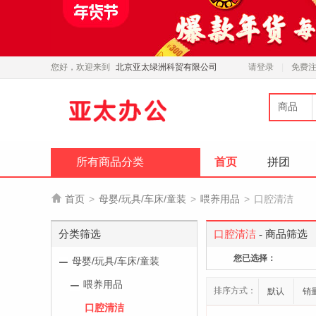
您好，欢迎来到
北京亚太绿洲科贸有限公司
请登录
免费
商品
所有商品分类
首页
拼团

首页
>
母婴/玩具/车床/童装
>
喂养用品
>
口腔清洁
分类筛选
口腔清洁
- 商品筛选
您已选择：
母婴/玩具/车床/童装
喂养用品
排序方式：
默认
销
口腔清洁