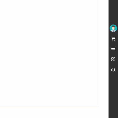
未登录



